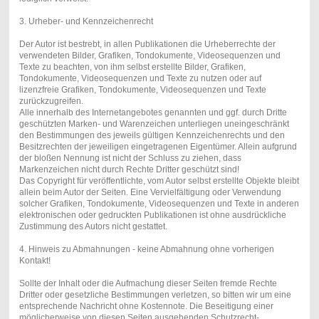
3. Urheber- und Kennzeichenrecht
Der Autor ist bestrebt, in allen Publikationen die Urheberrechte der
verwendeten Bilder, Grafiken, Tondokumente, Videosequenzen und
Texte zu beachten, von ihm selbst erstellte Bilder, Grafiken,
Tondokumente, Videosequenzen und Texte zu nutzen oder auf
lizenzfreie Grafiken, Tondokumente, Videosequenzen und Texte
zurückzugreifen.
Alle innerhalb des Internetangebotes genannten und ggf. durch Dritte
geschützten Marken- und Warenzeichen unterliegen uneingeschränkt
den Bestimmungen des jeweils gültigen Kennzeichenrechts und den
Besitzrechten der jeweiligen eingetragenen Eigentümer. Allein aufgrund
der bloßen Nennung ist nicht der Schluss zu ziehen, dass
Markenzeichen nicht durch Rechte Dritter geschützt sind!
Das Copyright für veröffentlichte, vom Autor selbst erstellte Objekte bleibt
allein beim Autor der Seiten. Eine Vervielfältigung oder Verwendung
solcher Grafiken, Tondokumente, Videosequenzen und Texte in anderen
elektronischen oder gedruckten Publikationen ist ohne ausdrückliche
Zustimmung des Autors nicht gestattet.
4. Hinweis zu Abmahnungen - keine Abmahnung ohne vorherigen
Kontakt!
Sollte der Inhalt oder die Aufmachung dieser Seiten fremde Rechte
Dritter oder gesetzliche Bestimmungen verletzen, so bitten wir um eine
entsprechende Nachricht ohne Kostennote. Die Beseitigung einer
möglicherweise von diesen Seiten ausgehenden Schutzrecht-