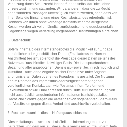
Verletzung durch Schutzrecht-Inhaber/-innen selbst darf nicht ohne
unsere Zustimmung stattfinden. Wir garantieren, dass die zu Recht
beanstandeten Passagen unverzüglich entfernt werden, ohne dass von
Ihrer Seite die Einschaltung eines Rechtsbeistandes erforderlich ist.
Dennoch von Ihnen ohne vorherige Kontaktaufnahme ausgelöste
Kosten werden wir vollumfänglich zurückweisen und gegebenenfalls
Gegenklage wegen Verletzung vorgenannter Bestimmungen einreichen.
5. Datenschutz
Sofern innerhalb des Internetangebotes die Möglichkeit zur Eingabe
persönlicher oder geschäftlicher Daten (Emailadressen, Namen,
Anschriften) besteht, so erfolgt die Preisgabe dieser Daten seitens des
Nutzers auf ausdrücklich freiwilliger Basis. Die Inanspruchnahme und
Bezahlung aller angebotenen Dienste ist - soweit technisch möglich und
zumutbar - auch ohne Angabe solcher Daten bzw. unter Angabe
anonymisierter Daten oder eines Pseudonyms gestattet. Die Nutzung
der im Rahmen des Impressums oder vergleichbarer Angaben
veröffentlichten Kontaktdaten wie Postanschriften, Telefon- und
Faxnummern sowie Emailadressen durch Dritte zur Übersendung von
nicht ausdrücklich angeforderten Informationen ist nicht gestattet.
Rechtliche Schritte gegen die Versender von sogenannten Spam-Mails
bei Verstössen gegen dieses Verbot sind ausdrücklich vorbehalten.
6. Rechtswirksamkeit dieses Haftungsausschlusses
Dieser Haftungsausschluss ist als Teil des Internetangebotes zu
betrachten, von dem aus auf diese Seite verwiesen wurde. Sofern Teile