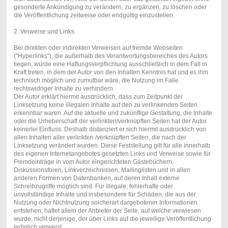
gesonderte Ankündigung zu verändern, zu ergänzen, zu löschen oder
die Veröffentlichung zeitweise oder endgültig einzustellen.
2. Verweise und Links
Bei direkten oder indirekten Verweisen auf fremde Webseiten
("Hyperlinks"), die außerhalb des Verantwortungsbereiches des Autors
liegen, würde eine Haftungsverpflichtung ausschließlich in dem Fall in
Kraft treten, in dem der Autor von den Inhalten Kenntnis hat und es ihm
technisch möglich und zumutbar wäre, die Nutzung im Falle
rechtswidriger Inhalte zu verhindern.
Der Autor erklärt hiermit ausdrücklich, dass zum Zeitpunkt der
Linksetzung keine illegalen Inhalte auf den zu verlinkenden Seiten
erkennbar waren. Auf die aktuelle und zukünftige Gestaltung, die Inhalte
oder die Urheberschaft der verlinkten/verknüpften Seiten hat der Autor
keinerlei Einfluss. Deshalb distanziert er sich hiermit ausdrücklich von
allen Inhalten aller verlinkten /verknüpften Seiten, die nach der
Linksetzung verändert wurden. Diese Feststellung gilt für alle innerhalb
des eigenen Internetangebotes gesetzten Links und Verweise sowie für
Fremdeinträge in vom Autor eingerichteten Gästebüchern,
Diskussionsforen, Linkverzeichnissen, Mailinglisten und in allen
anderen Formen von Datenbanken, auf deren Inhalt externe
Schreibzugriffe möglich sind. Für illegale, fehlerhafte oder
unvollständige Inhalte und insbesondere für Schäden, die aus der
Nutzung oder Nichtnutzung solcherart dargebotener Informationen
entstehen, haftet allein der Anbieter der Seite, auf welche verwiesen
wurde, nicht derjenige, der über Links auf die jeweilige Veröffentlichung
lediglich verweist.