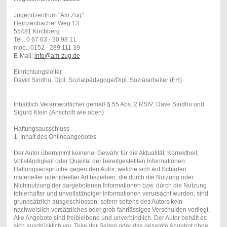
Jugendzentrum "Am Zug"
Heinzenbacher Weg 13
55481 Kirchberg
Tel.: 0 67 63 - 30 98 11
mob.: 0152 - 289 111 39
E-Mail:
info@am-zug.de
Einrichtungsleiter
David Sindhu, Dipl. Sozialpädagoge/Dipl. Sozialarbeiter (FH)
Inhaltlich Verantwortlicher gemäß § 55 Abs. 2 RStV: Dave Sindhu und
Sigurd Klein (Anschrift wie oben)
Haftungsausschluss
1. Inhalt des Onlineangebotes
Der Autor übernimmt keinerlei Gewähr für die Aktualität, Korrektheit,
Vollständigkeit oder Qualität der bereitgestellten Informationen.
Haftungsansprüche gegen den Autor, welche sich auf Schäden
materieller oder ideeller Art beziehen, die durch die Nutzung oder
Nichtnutzung der dargebotenen Informationen bzw. durch die Nutzung
fehlerhafter und unvollständiger Informationen verursacht wurden, sind
grundsätzlich ausgeschlossen, sofern seitens des Autors kein
nachweislich vorsätzliches oder grob fahrlässiges Verschulden vorliegt.
Alle Angebote sind freibleibend und unverbindlich. Der Autor behält es
sich ausdrücklich vor, Teile der Seiten oder das gesamte Angebot ohne